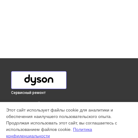
Сервисный ремонт
ВЫБЕРИ СВОЙ ГОРОД
Этот сайт использует файлы cookie для аналитики и
Замена шнура питания сушилки для рук AB14 1600 Вт
обеспечения наилучшего пользовательского опыта.
Dyson в
Краснодаре
Продолжая использовать этот сайт, вы соглашаетесь с
Замена шнура питания сушилки для рук AB14 1600 Вт
использованием файлов cookie.
Политика
Dyson в
Ростове-на-Дону
конфиденциальности