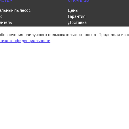
ЙСТВА
СТРАНИЦЫ
альный пылесос
Цены
с
Гарантия
митель
Доставка
пылесос
Контакты
обеспечения наилучшего пользовательского опыта. Продолжая испол
р
Карта сайта
тика конфиденциальности
а для рук
нитель
ом обслуживании устройств Dyson. Хотя мы и не представляем официал
а, включая диагностику, техническое обслуживание и настройку разли
ательными; для получения актуальной информации, пожалуйста, свяжите
 зарегистрирована и используется нами только для информационных цел
онту Dyson.