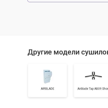
Замена нагревательного элемента
Замена мотора
Замена кнопок управления
Другие модели сушилок
Ремонт сенсора
AIRBLADE
Airblade Tap AB09 Shor