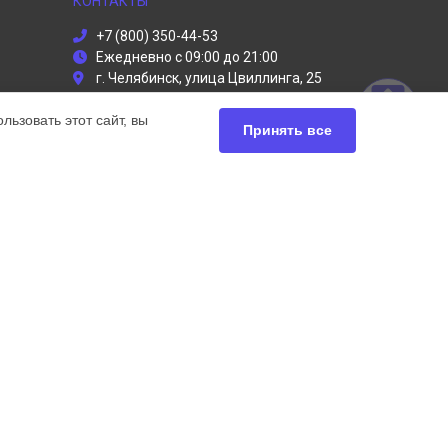
КОНТАКТЫ
+7 (800) 350-44-53
Ежедневно с 09:00 до 21:00
г. Челябинск, улица Цвиллинга, 25
info@dyson-servises.ru
ьзовать этот сайт, вы
Политика конфиденциальности
Принять все
Способы оплаты
ьный сервис Dyson, мы предлагаем
чных продуктов Дайсон. Обратите внимание, что
сь с нашими менеджерами. Также стоит отметить, что
ей.