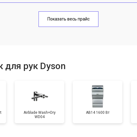
от 60 мин
о
Показать весь прайс
от 100 мин
о
от 50 мин
о
 для рук Dyson
от 80 мин
о
t
Airblade Wash+Dry
AB14 1600 Вт
WD04