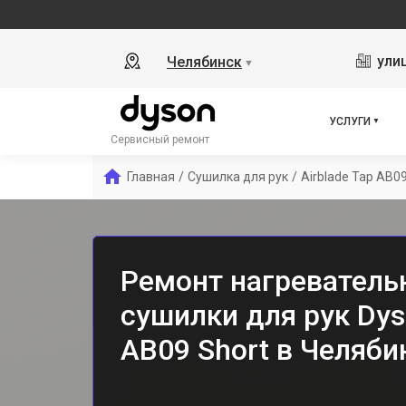
ули
Челябинск
▼
УСЛУГИ
Сервисный ремонт
Главная
/
Сушилка для рук
/
Airblade Tap AB09
Ремонт нагреватель
сушилки для рук Dys
AB09 Short в Челяби