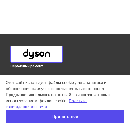
Сервисный ремонт
ВЫБЕРИ СВОЙ ГОРОД
Этот сайт использует файлы cookie для аналитики и
Ремонт привода вертикального пылесоса V15 Detect
обеспечения наилучшего пользовательского опыта.
Absolute Dyson в
Краснодаре
Продолжая использовать этот сайт, вы соглашаетесь с
Ремонт привода вертикального пылесоса V15 Detect
использованием файлов cookie.
Политика
Absolute Dyson в
Ростове-на-Дону
конфиденциальности
Ремонт привода вертикального пылесоса V15 Detect
Absolute Dyson в
Нижнем Новгороде
Принять все
Ремонт привода вертикального пылесоса V15 Detect
Absolute Dyson в
Новосибирске