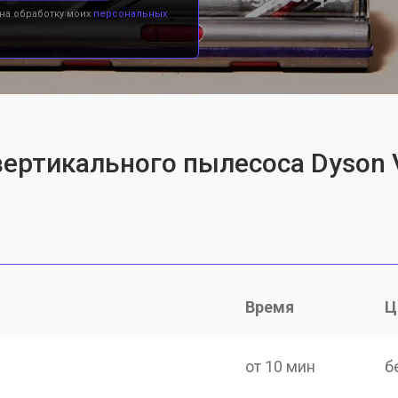
 на обработку моих
персональных
вертикального пылесоса Dyson V
Время
Ц
от 10 мин
б