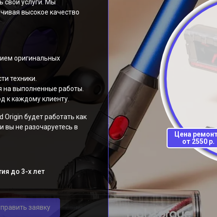
 свои услуги. Мы
ечивая высокое качество
нием оригинальных
ти техники.
я на выполненные работы.
д к каждому клиенту.
 Origin будет работать как
и вы не разочаруетесь в
Цена ремон
от 2550 р.
ия до 3-х лет
править заявку