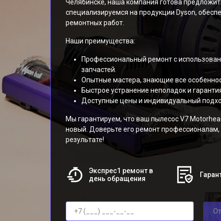
Челябинске, наша компания готова предложить
специализируемся на продукции Dyson, обесп
ремонтных работ.
Наши преимущества:
Профессиональный ремонт с использова
запчастей.
Опытные мастера, знающие все особеннос
Быстрое устранение неполадок и гаранти
Доступные цены и индивидуальный подхо
Мы гарантируем, что ваш пылесос V7 Motorhead
новый. Доверьте его ремонт профессионалам, 
результате!
Экспрес1 ремонт в
Гарант
день обращения
От