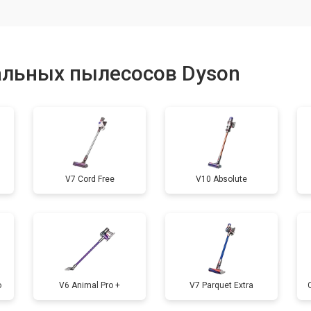
от 80 мин
о
альных пылесосов Dyson
V7 Cord Free
V10 Absolute
o
V6 Animal Pro +
V7 Parquet Extra