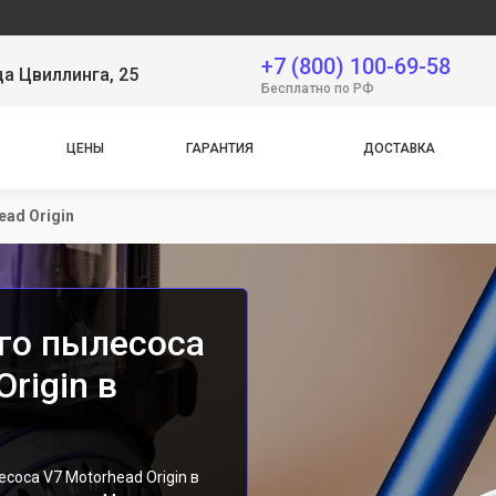
Серви
+7 (800) 100-69-58
ца Цвиллинга, 25
Бесплатно по РФ
ЦЕНЫ
ГАРАНТИЯ
ДОСТАВКА
ead Origin
го пылесоса
rigin в
соса V7 Motorhead Origin в